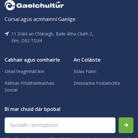
Cúrsaí agus acmhainní Gaeilge
11 Sráid an Chláraigh, Baile Átha Cliath 2,
Éire, D02 TD34
Cabhair agus comhairle
An Coláiste
Déan teagmháil linn
Eolas Fúinn
Ráiteas Príobháideachais
Deiseanna Fostaíochta
Sonraí
Bí mar chuid dár bpobal
Seoladh ríomhphoist