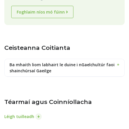
Foghlaim níos mó fúinn
Ceisteanna Coitianta
Ba mhaith liom labhairt le duine i nGaelchultúr faoi
+
shainchúrsaí Gaeilge
Téarmaí agus Coinníollacha
+
Léigh tuilleadh