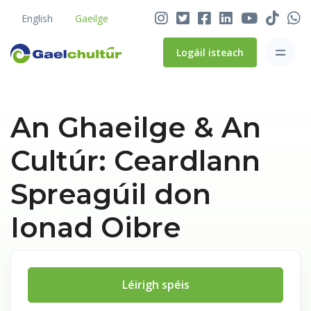
English
Gaeilge
Logáil isteach
An Ghaeilge & An
Cultúr: Ceardlann
Spreagúil don
Ionad Oibre
Léirigh spéis