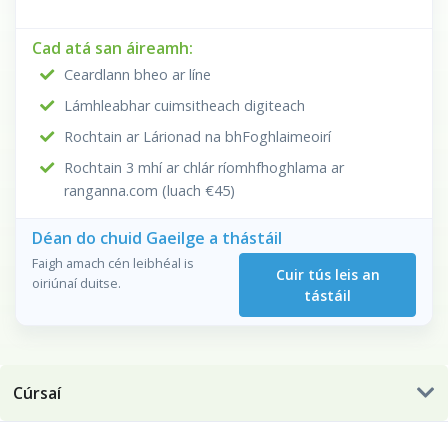
Cad atá san áireamh:
Ceardlann bheo ar líne
Lámhleabhar cuimsitheach digiteach
Rochtain ar Lárionad na bhFoghlaimeoirí
Rochtain 3 mhí ar chlár ríomhfhoghlama ar
ranganna.com (luach €45)
Déan do chuid Gaeilge a thástáil
Faigh amach cén leibhéal is
Cuir tús leis an
oiriúnaí duitse.
tástáil
Cúrsaí