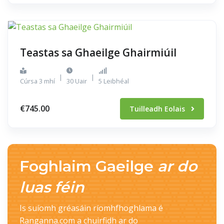
Teastas sa Ghaeilge Ghairmiúil
|
|
Cúrsa 3 mhí
30 Uair
5 Leibhéal
€745.00
Tuilleadh Eolais
Foghlaim Gaeilge
ar do
luas féin
Is suíomh gréasáin ríomhfhoghlama é
Ranganna.com a chuirfidh ar do