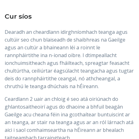
Cur síos
Dearadh an cheardlann idirghníomhach teanga agus
cultúir seo chun blaiseadh de shaibhreas na Gaeilge
agus an cultúr a bhaineann léi a roinnt le
rannpháirtithe ina n-ionad oibre. I dtimpeallacht
ionchuimsitheach agus fháilteach, spreagtar feasacht
chultúrtha, ceiliúrtar éagsúlacht teangacha agus tugtar
deis do rannpháirtithe ceangal, nó athcheangal, a
chruthú le teanga dhúchais na hÉireann.
Ceardlann 2 uair an chloig é seo atá oiriúnach do
ghlantosaitheoirí agus do dhaoine a bhfuil beagán
Gaeilge acu cheana féin ina gcothaítear buntuiscint ar
an teanga, ar stair na teanga agus ar an ról lárnach atá
aici i saol comhaimseartha na hÉireann ar bhealach
taitneamhach tarraingteach.