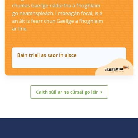
chumas Gaeilge nádúrtha a fhoghlaim
go neamhspleách. I mbeagán focal, is é
an áit is fearr chun Gaeilge a fhoghlaim
ar líne.
Bain triail as saor in aisce
Caith súil ar na cúrsaí go léir