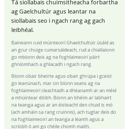
Tá siollabais chuimsitheacha forbartha
ag Gaelchultúr agus leantar na
siollabais seo i ngach rang ag gach
leibhéal.
Baineann cuid múinteoirí Ghaelchultúir úsáid as
an gcur chuige cumarsáideach, rud a chiallaíonn
go mbíonn deis ag na foghlaimeoirí páirt
ghníomhach a ghlacadh i ngach rang.
Bíonn obair bheirte agus obair ghrúpa i gceist
go leanúnach, mar sin bíonn seans ag na
foghlaimeoirí cleachtadh a dhéanamh ar an méid
a mhúintear dóibh. Bíonn an bhéim ar labhairt
na teanga agus ar an éisteacht den chuid is mó
(ach amháin sa rang cruinnis), ach tugtar deis do
na foghlaimeoirí an teanga a léamh agus a
scríobh ó am go chéile chomh maith.