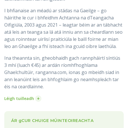
I bhfianaise an méadú ar stádas na Gaeilge – go
háirithe le cur i bhfeidhm Achtanna na dTeangacha
Oifigiúla, 2003 agus 2021 – leagtar béim ar an tábhacht
atá leis an teanga sa lá atá inniu ann sa cheardlann seo
agus roinntear uirlisí praiticiúla le baill foirne ar mian
leo an Ghaeilge a fhí isteach ina gcuid oibre laethúla.
Ina theannta sin, gheobhaidh gach rannpháirtí síntiús
3 mhí (luach €45) ar ardán ríomhfhoghlama
Ghaelchultúir, ranganna.com, ionas go mbeidh siad in
ann leanúint leis an bhfoghlaim go neamhspleách tar
éis na ceardlainne.
+
Léigh tuilleadh
ÁR
g
CUR CHUIGE MÚINTEOIREACHTA