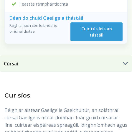
Teastas rannpháirtíochta
Déan do chuid Gaeilge a thástáil
Faigh amach cén leibhéal is
Cuir tús leis an
oiriúnaí duitse.
tástáil
Cúrsaí
Cur síos
Téigh ar aistear Gaeilge le Gaelchultúr, an soláthraí
cúrsaí Gaeilge is mó ar domhan. Inár gcuid cúrsaí ar
líne, cuirtear eispéireas spreagúil, idirghníomhach agus