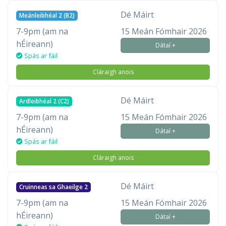
Dé Máirt
Meánleibhéal 2 (B2)
7-9pm (am na
15 Meán Fómhair 2026
hÉireann)
Dátaí +
Spás ar fáil
Cláraigh anois
Dé Máirt
Ardleibhéal 2 (C2)
7-9pm (am na
15 Meán Fómhair 2026
hÉireann)
Dátaí +
Spás ar fáil
Cláraigh anois
Dé Máirt
Cruinneas sa Ghaeilge 2
7-9pm (am na
15 Meán Fómhair 2026
hÉireann)
Dátaí +