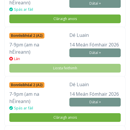
hÉireann)
Dátaí +
Spás ar fáil
Cláraigh anois
Dé Luain
Bonnleibhéal 2 (A2)
7-9pm (am na
14 Meán Fómhair 2026
hÉireann)
Dátaí +
Lán
Liosta feithimh
Dé Luain
Bonnleibhéal 2 (A2)
7-9pm (am na
14 Meán Fómhair 2026
hÉireann)
Dátaí +
Spás ar fáil
Cláraigh anois