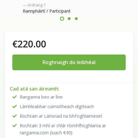
Ardrang 1
Rannpháirtí / Participant
€220.00
Roghnaigh do leibhéal
Cad atá san áireamh:
Ranganna beo ar líne
Lámhleabhar cuimsitheach digiteach
Rochtain ar Lárionad na bhFoghlaimeoirí
Rochtain 3 mhí ar chlár ríomhfhoghlama ar
ranganna.com (luach €45)