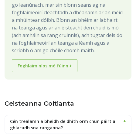
go leanúnach, mar sin bíonn seans ag na
foghlaimeoirí cleachtadh a dhéanamh ar an méid
a mhúintear dóibh. Bíonn an bhéim ar labhairt
na teanga agus ar an éisteacht den chuid is mó
(ach amháin sa rang cruinnis), ach tugtar deis do
na foghlaimeoirí an teanga a léamh agus a
scríobh ó am go chéile chomh maith.
Foghlaim níos mó fúinn
Ceisteanna Coitianta
Cén trealamh a bheidh de dhíth orm chun páirt a
+
ghlacadh sna ranganna?