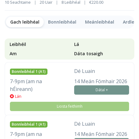
10 Seachtaine
|
20 Uair
|
8 Leibhéal
|
€220.00
Gach leibhéal
Bonnleibhéal
Meánleibhéal
Ardleib
Leibhéil
Lá
Am
Dáta tosaigh
Dé Luain
Bonnleibhéal 1 (A1)
7-9pm (am na
14 Meán Fómhair 2026
hÉireann)
Dátaí +
Lán
Liosta feithimh
Dé Luain
Bonnleibhéal 1 (A1)
7-9pm (am na
14 Meán Fómhair 2026