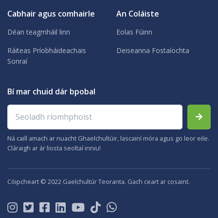
Cabhair agus comhairle
An Coláiste
Déan teagmháil linn
Eolas Fúinn
Ráiteas Príobháideachais
Deiseanna Fostaíochta
Sonraí
Bí mar chuid dár bpobal
Seoladh ríomhphoist
Ná caill amach ar nuacht Ghaelchultúir, lascainí móra agus go leor eile.
Cláraigh ar ár liosta seoltaí inniu!
Cóipcheart © 2022 Gaelchultúr Teoranta. Gach ceart ar cosaint.