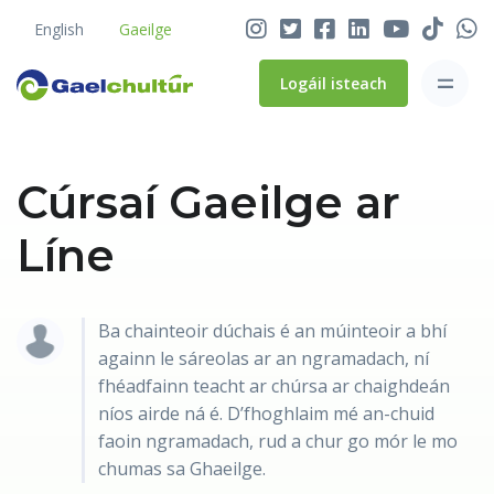
English
Gaeilge
Logáil isteach
Cúrsaí Gaeilge ar
Líne
Ba chainteoir dúchais é an múinteoir a bhí
againn le sáreolas ar an ngramadach, ní
fhéadfainn teacht ar chúrsa ar chaighdeán
níos airde ná é. D’fhoghlaim mé an-chuid
faoin ngramadach, rud a chur go mór le mo
chumas sa Ghaeilge.