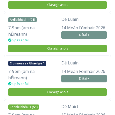
Cláraigh anois
Dé Luain
Ardleibhéal 1 (C1)
7-9pm (am na
14 Meán Fómhair 2026
hÉireann)
Dátaí +
Spás ar fáil
Cláraigh anois
Dé Luain
Cruinneas sa Ghaeilge 1
7-9pm (am na
14 Meán Fómhair 2026
hÉireann)
Dátaí +
Spás ar fáil
Cláraigh anois
Dé Máirt
Bonnleibhéal 1 (A1)