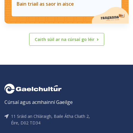
Bain triail as saor in aisce
Caith súil ar na cúrsaí go léir
Cúrsaí agus acmhainní Gaeilge
11 Sráid an Chláraigh, Baile Átha Cliath 2,
Éire, D02 TD34