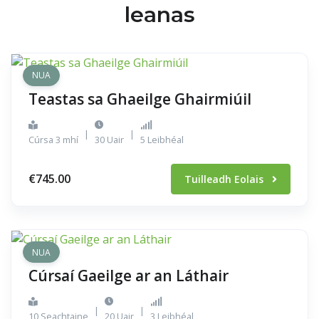
leanas
NUA
Teastas sa Ghaeilge Ghairmiúil
|
|
Cúrsa 3 mhí
30 Uair
5 Leibhéal
€745.00
Tuilleadh Eolais
NUA
Cúrsaí Gaeilge ar an Láthair
|
|
10 Seachtaine
20 Uair
3 Leibhéal