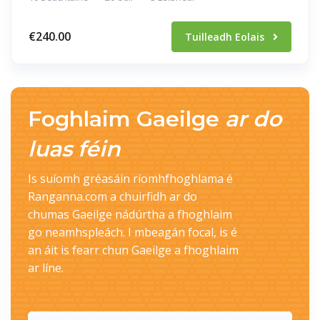
€240.00
Tuilleadh Eolais
Foghlaim Gaeilge
ar do
luas féin
Is suíomh gréasáin ríomhfhoghlama é
Ranganna.com a chuirfidh ar do
chumas Gaeilge nádúrtha a fhoghlaim
go neamhspleách. I mbeagán focal, is é
an áit is fearr chun Gaeilge a fhoghlaim
ar líne.