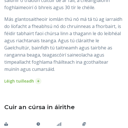
saibhir ó thaobh cultúir de ar fáil, a cheanglaíonn
foghlaimeoirí ó bhreis agus 30 tír le chéile.
Más glantosaitheoir iomlán thú nó má tá tú ag iarraidh
do líofacht a fheabhsú nó do chruinneas a fhorbairt, is
féidir tabhairt faoi chúrsa linn a thagann le do leibhéal
agus riachtanais teanga. Agus tú cláraithe le
Gaelchultúr, bainfidh tú taitneamh agus tairbhe as
ranganna beaga, teagascóirí saineolacha agus
timpeallacht foghlama fháilteach ina gcothaítear
muinín agus cumarsáid.
+
Léigh tuilleadh
Cuir an cúrsa in áirithe