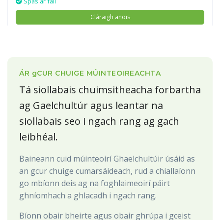
Spás ar fáil
Cláraigh anois
ÁR
g
CUR CHUIGE MÚINTEOIREACHTA
Tá siollabais chuimsitheacha forbartha
ag Gaelchultúr agus leantar na
siollabais seo i ngach rang ag gach
leibhéal.
Baineann cuid múinteoirí Ghaelchultúir úsáid as
an gcur chuige cumarsáideach, rud a chiallaíonn
go mbíonn deis ag na foghlaimeoirí páirt
ghníomhach a ghlacadh i ngach rang.
Bíonn obair bheirte agus obair ghrúpa i gceist