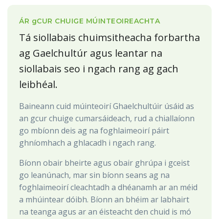
ÁR
g
CUR CHUIGE MÚINTEOIREACHTA
Tá siollabais chuimsitheacha forbartha
ag Gaelchultúr agus leantar na
siollabais seo i ngach rang ag gach
leibhéal.
Baineann cuid múinteoirí Ghaelchultúir úsáid as
an gcur chuige cumarsáideach, rud a chiallaíonn
go mbíonn deis ag na foghlaimeoirí páirt
ghníomhach a ghlacadh i ngach rang.
Bíonn obair bheirte agus obair ghrúpa i gceist
go leanúnach, mar sin bíonn seans ag na
foghlaimeoirí cleachtadh a dhéanamh ar an méid
a mhúintear dóibh. Bíonn an bhéim ar labhairt
na teanga agus ar an éisteacht den chuid is mó