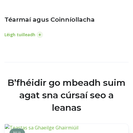
Téarmaí agus Coinníollacha
+
Léigh tuilleadh
B’fhéidir go mbeadh suim
agat sna cúrsaí seo a
leanas
NUA