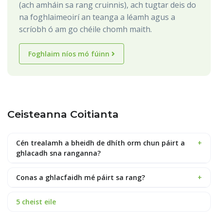
(ach amháin sa rang cruinnis), ach tugtar deis do
na foghlaimeoirí an teanga a léamh agus a
scríobh ó am go chéile chomh maith.
Foghlaim níos mó fúinn
Ceisteanna Coitianta
Cén trealamh a bheidh de dhíth orm chun páirt a
+
ghlacadh sna ranganna?
Conas a ghlacfaidh mé páirt sa rang?
+
5 cheist eile