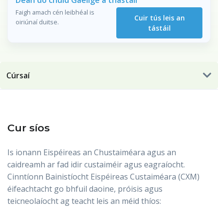
Déan do chuid Gaeilge a thástáil
Faigh amach cén leibhéal is
Cuir tús leis an
oiriúnaí duitse.
tástáil
Cúrsaí
Cur síos
Is ionann Eispéireas an Chustaiméara agus an
caidreamh ar fad idir custaiméir agus eagraíocht.
Cinntíonn Bainistíocht Eispéireas Custaiméara (CXM)
éifeachtacht go bhfuil daoine, próisis agus
teicneolaíocht ag teacht leis an méid thíos: