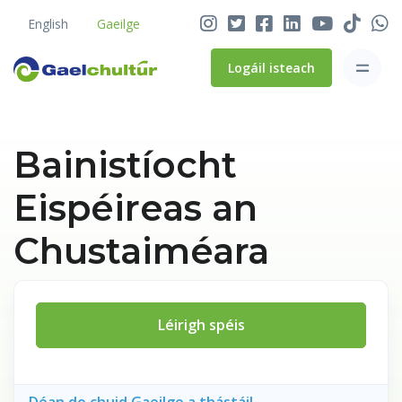
English
Gaeilge
Logáil isteach
Bainistíocht
Eispéireas an
Chustaiméara
Léirigh spéis