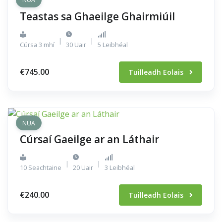
Teastas sa Ghaeilge Ghairmiúil
|
|
Cúrsa 3 mhí
30 Uair
5 Leibhéal
€745.00
Tuilleadh Eolais
NUA
Cúrsaí Gaeilge ar an Láthair
|
|
10 Seachtaine
20 Uair
3 Leibhéal
€240.00
Tuilleadh Eolais