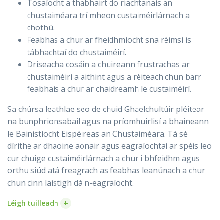
Tosaíocht a thabhairt do riachtanais an
chustaiméara trí mheon custaiméirlárnach a
chothú.
Feabhas a chur ar fheidhmíocht sna réimsí is
tábhachtaí do chustaiméirí.
Driseacha cosáin a chuireann frustrachas ar
chustaiméirí a aithint agus a réiteach chun barr
feabhais a chur ar chaidreamh le custaiméirí.
Sa chúrsa leathlae seo de chuid Ghaelchultúir pléitear
na bunphrionsabail agus na príomhuirlisí a bhaineann
le Bainistíocht Eispéireas an Chustaiméara. Tá sé
dírithe ar dhaoine aonair agus eagraíochtaí ar spéis leo
cur chuige custaiméirlárnach a chur i bhfeidhm agus
orthu siúd atá freagrach as feabhas leanúnach a chur
chun cinn laistigh dá n-eagraíocht.
+
Léigh tuilleadh