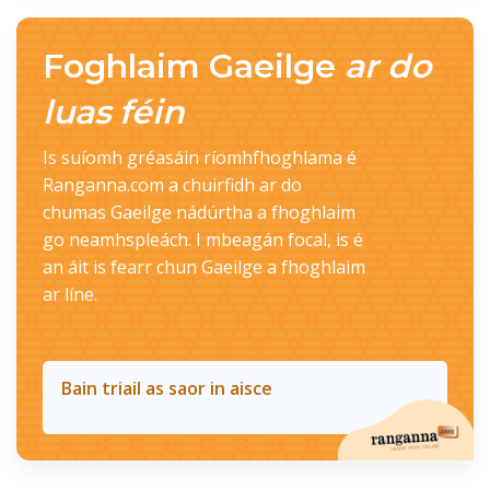
Foghlaim Gaeilge
ar do
luas féin
Is suíomh gréasáin ríomhfhoghlama é
Ranganna.com a chuirfidh ar do
chumas Gaeilge nádúrtha a fhoghlaim
go neamhspleách. I mbeagán focal, is é
an áit is fearr chun Gaeilge a fhoghlaim
ar líne.
Bain triail as saor in aisce