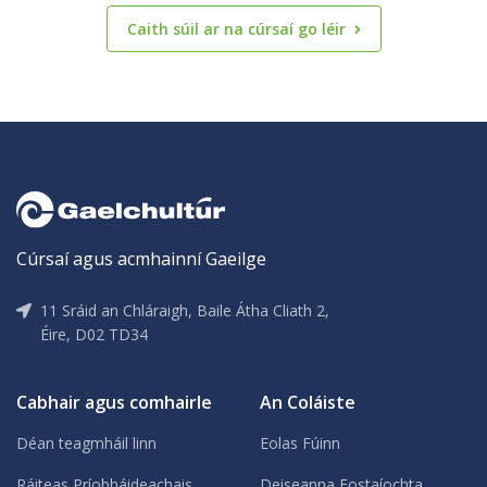
Caith súil ar na cúrsaí go léir
Cúrsaí agus acmhainní Gaeilge
11 Sráid an Chláraigh, Baile Átha Cliath 2,
Éire, D02 TD34
Cabhair agus comhairle
An Coláiste
Déan teagmháil linn
Eolas Fúinn
Ráiteas Príobháideachais
Deiseanna Fostaíochta