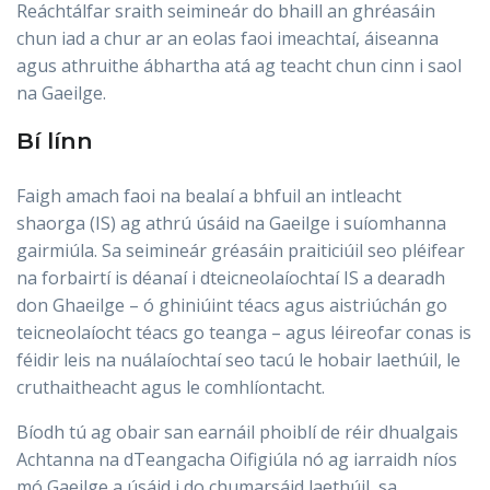
Reáchtálfar sraith seimineár do bhaill an ghréasáin
chun iad a chur ar an eolas faoi imeachtaí, áiseanna
agus athruithe ábhartha atá ag teacht chun cinn i saol
na Gaeilge.
Bí línn
Faigh amach faoi na bealaí a bhfuil an intleacht
shaorga (IS) ag athrú úsáid na Gaeilge i suíomhanna
gairmiúla. Sa seimineár gréasáin praiticiúil seo pléifear
na forbairtí is déanaí i dteicneolaíochtaí IS a dearadh
don Ghaeilge – ó ghiniúint téacs agus aistriúchán go
teicneolaíocht téacs go teanga – agus léireofar conas is
féidir leis na nuálaíochtaí seo tacú le hobair laethúil, le
cruthaitheacht agus le comhlíontacht.
Bíodh tú ag obair san earnáil phoiblí de réir dhualgais
Achtanna na dTeangacha Oifigiúla nó ag iarraidh níos
mó Gaeilge a úsáid i do chumarsáid laethúil, sa