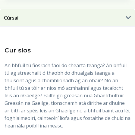
Cúrsaí
Cur síos
An bhfuil tú fiosrach faoi do chearta teanga? An bhfuil
tú ag streachailt ó thaobh do dhualgais teanga a
thuiscint agus a chomhlíonadh ag an obair? Nó an
bhfuil tú sa tóir ar níos mó acmhainní agus tacaíocht
leis an nGaeilge? Fáilte go gréasán nua Ghaelchultúir
Greasán na Gaeilge, tionscnamh atá dírithe ar dhuine
ar bith ar spéis leis an Ghaeilge nó a bhfuil baint acu léi,
foghlaimeoirí, cainteoirí líofa agus fostaithe de chuid na
hearnála poiblí ina measc.