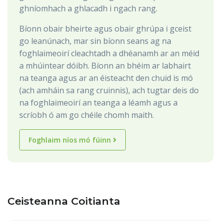
ghníomhach a ghlacadh i ngach rang.
Bíonn obair bheirte agus obair ghrúpa i gceist
go leanúnach, mar sin bíonn seans ag na
foghlaimeoirí cleachtadh a dhéanamh ar an méid
a mhúintear dóibh. Bíonn an bhéim ar labhairt
na teanga agus ar an éisteacht den chuid is mó
(ach amháin sa rang cruinnis), ach tugtar deis do
na foghlaimeoirí an teanga a léamh agus a
scríobh ó am go chéile chomh maith.
Foghlaim níos mó fúinn
Ceisteanna Coitianta