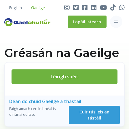
English
Gaeilge
Logáil isteach
Gréasán na Gaeilge
Léirigh spéis
Déan do chuid Gaeilge a thástáil
Faigh amach cén leibhéal is
Cuir tús leis an
oiriúnaí duitse.
tástáil