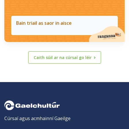
Bain triail as saor in aisce
Caith súil ar na cúrsaí go léir
Cúrsaí agus acmhainní Gaeilge