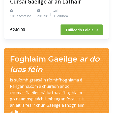
Cúrsaí Gaeilge ar an Láthair
|
|
10 Seachtaine
20 Uair
3 Leibhéal
€240.00
Tuilleadh Eolais
Foghlaim Gaeilge
ar do
luas féin
Is suíomh gréasáin ríomhfhoghlama é
Ranganna.com a chuirfidh ar do
chumas Gaeilge nádúrtha a fhoghlaim
go neamhspleách. I mbeagán focal, is é
an áit is fearr chun Gaeilge a fhoghlaim
ar líne.