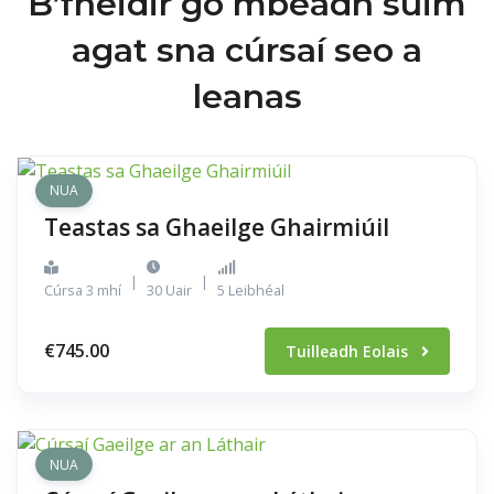
B’fhéidir go mbeadh suim
agat sna cúrsaí seo a
leanas
NUA
Teastas sa Ghaeilge Ghairmiúil
|
|
Cúrsa 3 mhí
30 Uair
5 Leibhéal
€745.00
Tuilleadh Eolais
NUA