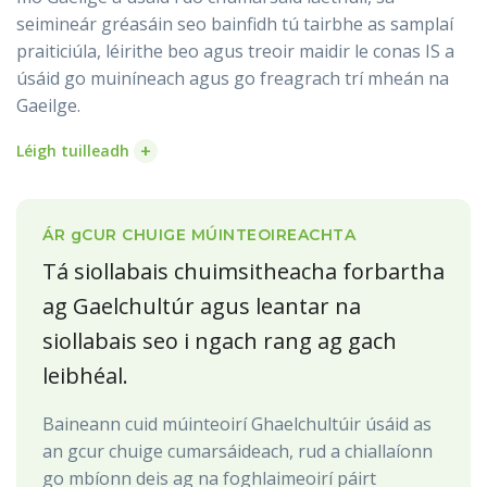
seimineár gréasáin seo bainfidh tú tairbhe as samplaí
praiticiúla, léirithe beo agus treoir maidir le conas IS a
úsáid go muiníneach agus go freagrach trí mheán na
Gaeilge.
+
Léigh tuilleadh
ÁR
g
CUR CHUIGE MÚINTEOIREACHTA
Tá siollabais chuimsitheacha forbartha
ag Gaelchultúr agus leantar na
siollabais seo i ngach rang ag gach
leibhéal.
Baineann cuid múinteoirí Ghaelchultúir úsáid as
an gcur chuige cumarsáideach, rud a chiallaíonn
go mbíonn deis ag na foghlaimeoirí páirt