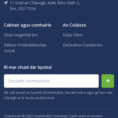
11 Sráid an Chláraigh, Baile Átha Cliath 2,
Éire, D02 TD34
Cabhair agus comhairle
An Coláiste
Déan teagmháil linn
Eolas Fúinn
Ráiteas Príobháideachais
Deiseanna Fostaíochta
Sonraí
Bí mar chuid dár bpobal
Seoladh ríomhphoist
Ná caill amach ar nuacht Ghaelchultúir, lascainí móra agus go leor eile.
Cláraigh ar ár liosta seoltaí inniu!
Cóipcheart © 2022 Gaelchultúr Teoranta. Gach ceart ar cosaint.