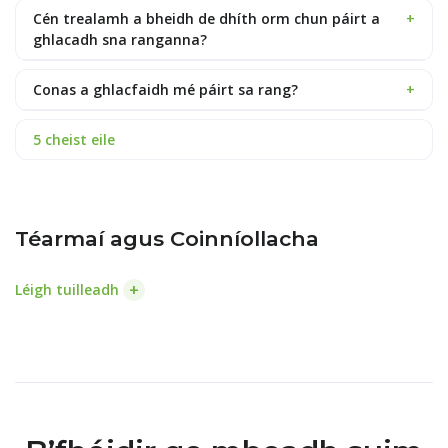
Cén trealamh a bheidh de dhíth orm chun páirt a
+
ghlacadh sna ranganna?
Conas a ghlacfaidh mé páirt sa rang?
+
5 cheist eile
Téarmaí agus Coinníollacha
+
Léigh tuilleadh