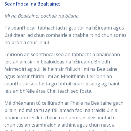
Seanfhocal na Bealtaine:
Mí na Bealtaine, eochair na bliana.
Tá seanfhocail tábhachtach i gcultúr na hÉireann agus
úsáidtear iad chun comhairle a thabhairt nó chun sonas
nó brón a chur in iúl.
Léiríonn an seanfhocal seo an tábhacht a bhaineann
leis an aimsir i mbéaloideas na hÉireann. Bhíodh
feirmeoirí ag súil le haimsir fhliuch i mí na Bealtaine
agus aimsir thirim i mí an Mheithimh. Léiríonn an
seanfhocal seo fosta go bhfuil neart piseog ag baint
leis an bhféile ársa Cheilteach seo fosta.
Má dhéanann tú ceiliúradh ar Fhéile na Bealtaine gach
bliain, nó má tá tú ag fáil amach faoi na traidisiúin a
bhaineann léi den chéad uair anois, is deis iontach í
chun tús an tsamhraidh a aithint agus chun nasc a