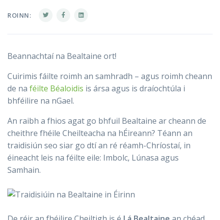
ROINN:
Beannachtaí na Bealtaine ort!
Cuirimis fáilte roimh an samhradh – agus roimh cheann
de na
féilte Béaloidis
is ársa agus is draíochtúla i
bhféilire na nGael.
An raibh a fhios agat go bhfuil Bealtaine ar cheann de
cheithre fhéile Cheilteacha na hÉireann? Téann an
traidisiún seo siar go dtí an ré réamh-Chríostaí, in
éineacht leis na féilte eile: Imbolc, Lúnasa agus
Samhain.
De réir an fhéilire Cheiltigh is é
Lá Bealtaine
an chéad