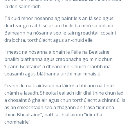
lá den samhradh.
Tá cuid mhór nósanna ag baint leis an lá seo agus
deirtear go raibh sé ar an fhéile ba mhó sa bhliain.
Baineann na nósanna seo le tairngreachtaí, cosaint
draíochta, torthúlacht agus an-chuid eile.
I measc na nósanna a bhain le Féile na Bealtaine,
bhailítí bláthanna agus craobhacha go minic chun
‘Crann Bealtaine’ a dhéanamh. Chuirtí craobh ina
seasamh agus bláthanna uirthi mar mhaisiú.
Ceann de na traidisiúin ba láidre a bhí ann ná tinte
cnámh a lasadh. Sheoltaí eallach idir dhá thine chun iad
a chosaint ó ghalair agus chun torthúlacht a chinntiú. Is
as an chleachtadh seo a thagann an frása “idir dhá
thine Bhealtaine”, nath a chiallaíonn “idir dhá
chomhairle”.