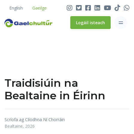
English
Gaeilge
Logáil isteach
Traidisiúin na
Bealtaine in Éirinn
Scríofa ag Clíodhna Ní Chorráin
Bealtaine, 2026