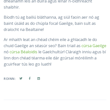
dhéanamh leis an dúlra agus lenár n-oidhreacht
shaibhir.
Bíodh tú ag bailiú bláthanna, ag siúl faoin aer nó ag
baint úsáid as do chúpla focal Gaeilge, bain sult as
draíocht na Bealtaine!
Ar mhaith leat an chéad chéim eile a ghlacadh le do
chuid Gaeilge an séasúr seo? Bain triail as
cúrsa Gaeilge
nó
cúrsa Béaloidis
le Gaelchultúr! Cláraigh inniu agus bí
linn don chéad téarma eile dár gcúrsaí móréilimh a
gcuirfear tús leo go luath!
ROINN: