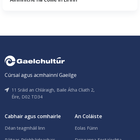
Cúrsaí agus acmhainní Gaeilge
11 Sráid an Chláraigh, Baile Átha Cliath 2,
Éire, D02 TD34
Cabhair agus comhairle
An Coláiste
Déan teagmháil linn
Eolas Fúinn
Ráiteas Príobháideachais
Deiseanna Fostaíochta