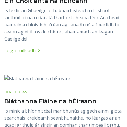
Éin Choitianta na hÉireann
Is féidir an Ghaeilge a thabhairt isteach i do shaol
laethúil trí na rudaí atá thart ort cheana féin. An chéad
uair eile a chloisfidh tú éan ag canadh nó a fheicfidh tú
ceann ag eitilt os do chionn, abair amach an leagan
Gaeilge de!
Léigh tuilleadh
BÉALOIDEAS
Bláthanna Fiáine na hÉireann
Is minic a bhíonn scéal mar bhunús ag gach ainm: giota
seanchais, creideamh seanbhunaithe, nó léargas ar an
gcaoi ar thuig ár sinsir an domhan thar timpeall orthu.