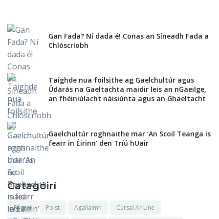
Gan Fada? Ní dada é! Conas an Síneadh Fada a
Chlóscríobh
Taighde nua foilsithe ag Gaelchultúr agus
Údarás na Gaeltachta maidir leis an nGaeilge,
an fhéiniúlacht náisiúnta agus an Ghaeltacht
Gaelchultúr roghnaithe mar ‘An Scoil Teanga is
fearr in Éirinn’ den Tríú hUair
Catagóirí
Fógraí
Poist
Agallaimh
Cúrsaí Ar Líne