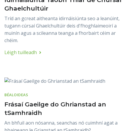
Ghaelchultúir
Tríd an gcreat aitheanta idirnáisiúnta seo a leanúint,
tugann cúrsaí Ghaelchultúir deis d'fhoghlaimeoirí a
muinín agus a scileanna teanga a fhorbairt céim ar
chéim.
Léigh tuilleadh
BÉALOIDEAS
Frásaí Gaeilge do Ghrianstad an
tSamhraidh
An bhfuil aon nósanna, seanchas nó cuimhní agat a
bhaineann le Grianstad an tSamhraidh?