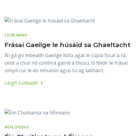
LEIDEANNA
Frásaí Gaeilge le húsáid sa Ghaeltacht
Ní gá go mbeadh Gaeilge líofa agat le cúpla focal a rá,
ceist a chur nó comhrá gairid a thosú. Is féidir le frásaí
simplí cur le do mhuinín agus tú ag labhairt.
Léigh tuilleadh
BÉALOIDEAS