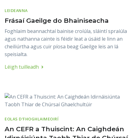
LEIDEANNA
Frásaí Gaeilge do Bhainiseacha
Foghlaim beannachtaí bainise croíúla, sláintí spraíúla
agus nathanna cainte is féidir leat a úsáid le linn an
cheiliúrtha agus cuir píosa beag Gaeilge leis an lá
speisialta.
Léigh tuilleadh
EOLAS D'FHOGHLAIMEOIRÍ
An CEFR a Thuiscint: An Caighdeán
Idirnáisiúnta Taobh Thiar de Chúrsaí