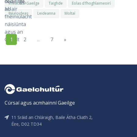
Imeachtaí Gaeilge
Taighde
Eolas d'fhoghlaimeoirí
Béaloideas
Leideanna
Moltaí
1
2
...
7
»
Cúrsaí agus acmhainní Gaeilge
11 Sráid an Chláraigh, Baile Átha Cliath 2,
Éire, D02 TD34