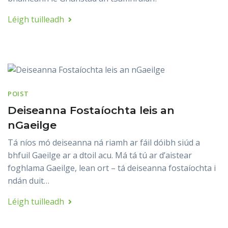
Léigh tuilleadh
POIST
Deiseanna Fostaíochta leis an
nGaeilge
Tá níos mó deiseanna ná riamh ar fáil dóibh siúd a
bhfuil Gaeilge ar a dtoil acu. Má tá tú ar d’aistear
foghlama Gaeilge, lean ort – tá deiseanna fostaíochta i
ndán duit…
Léigh tuilleadh