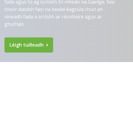
fada agus tú ag scríobh trí mheán na Gaeilge. Seo
Taighde nua foilsithe ag
treoir daoibh faoi na bealaí éagsúla chun an
Gaelchultúr agus Údarás
síneadh fada a scríobh ar ríomhaire agus ar
na Gaeltachta maidir leis an
ghuthán.
nGaeilge, an fhéiniúlacht
náisiúnta agus an
Léigh tuilleadh
Ghaeltacht
Gaelchultúr roghnaithe
mar ‘An Scoil Teanga is
fearr in Éirinn’ den Tríú
hUair