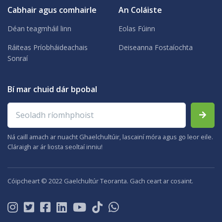
Cabhair agus comhairle
An Coláiste
Déan teagmháil linn
Eolas Fúinn
Ráiteas Príobháideachais
Deiseanna Fostaíochta
Sonraí
Bí mar chuid dár bpobal
Seoladh ríomhphoist
Ná caill amach ar nuacht Ghaelchultúir, lascainí móra agus go leor eile.
Cláraigh ar ár liosta seoltaí inniu!
Cóipcheart © 2022 Gaelchultúr Teoranta. Gach ceart ar cosaint.